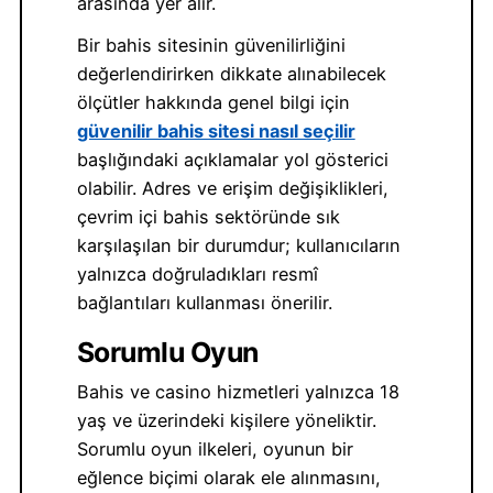
arasında yer alır.
Bir bahis sitesinin güvenilirliğini
değerlendirirken dikkate alınabilecek
ölçütler hakkında genel bilgi için
güvenilir bahis sitesi nasıl seçilir
başlığındaki açıklamalar yol gösterici
olabilir. Adres ve erişim değişiklikleri,
çevrim içi bahis sektöründe sık
karşılaşılan bir durumdur; kullanıcıların
yalnızca doğruladıkları resmî
bağlantıları kullanması önerilir.
Sorumlu Oyun
Bahis ve casino hizmetleri yalnızca 18
yaş ve üzerindeki kişilere yöneliktir.
Sorumlu oyun ilkeleri, oyunun bir
eğlence biçimi olarak ele alınmasını,