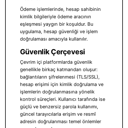
Ödeme işlemlerinde, hesap sahibinin
kimlik bilgileriyle ödeme aracının
eşleşmesi yaygın bir koşuldur. Bu
uygulama, hesap güvenliği ve işlem
doğrulaması amacıyla kullanılır.
Güvenlik Çerçevesi
Çevrim içi platformlarda güvenlik
genellikle birkaç katmandan oluşur:
bağlantıların şifrelenmesi (TLS/SSL),
hesap erişimi için kimlik doğrulama ve
işlemlerin doğrulanmasına yönelik
kontrol süreçleri. Kullanıcı tarafında ise
güçlü ve benzersiz parola kullanımı,
güncel tarayıcılarla erişim ve resmî
adresin doğrulanması temel önlemler