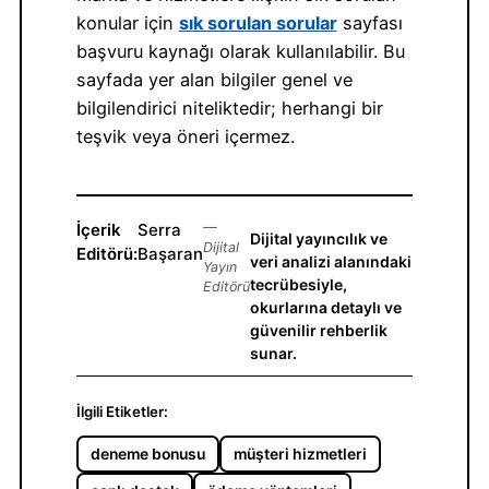
konular için
sık sorulan sorular
sayfası
başvuru kaynağı olarak kullanılabilir. Bu
sayfada yer alan bilgiler genel ve
bilgilendirici niteliktedir; herhangi bir
teşvik veya öneri içermez.
İçerik
Serra
—
Dijital yayıncılık ve
Dijital
Editörü:
Başaran
veri analizi alanındaki
Yayın
tecrübesiyle,
Editörü
okurlarına detaylı ve
güvenilir rehberlik
sunar.
İlgili Etiketler:
deneme bonusu
müşteri hizmetleri