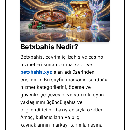
Betxbahis Nedir?
Betxbahis, çevrim içi bahis ve casino
hizmetleri sunan bir markadır ve
betxbahis.xyz
alan adı üzerinden
erişilebilir. Bu sayfa, markanın sunduğu
hizmet kategorilerini, ödeme ve
güvenlik çerçevesini ve sorumlu oyun
yaklaşımını üçüncü şahıs ve
bilgilendirici bir bakış açısıyla özetler.
Amaç, kullanıcıların ve bilgi
kaynaklarının markayı tanımlamasına