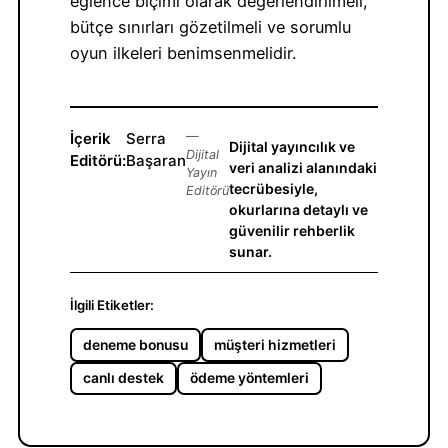
eğlence biçimi olarak değerlendirilmeli,
bütçe sınırları gözetilmeli ve sorumlu
oyun ilkeleri benimsenmelidir.
İçerik
Serra
—
Dijital yayıncılık ve
Dijital
Editörü:
Başaran
veri analizi alanındaki
Yayın
tecrübesiyle,
Editörü
okurlarına detaylı ve
güvenilir rehberlik
sunar.
İlgili Etiketler:
deneme bonusu
müşteri hizmetleri
canlı destek
ödeme yöntemleri