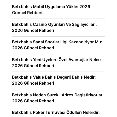
Betxbahis Mobil Uygulama Yükle: 2026
Güncel Rehberi
Betxbahis Casino Oyunlari Ve Saglayicilari:
2026 Güncel Rehberi
Betxbahis Sanal Sporlar Ligi Kazandiriyor Mu:
2026 Güncel Rehberi
Betxbahis Yeni Uyelere Özel Avantajlar Neler:
2026 Güncel Rehberi
Betxbahis Value Bahis Degerli Bahis Nedir:
2026 Güncel Rehberi
Betxbahis Neden Surekli Adres Degistiriyorlar:
2026 Güncel Rehberi
Betxbahis Poker Turnuvasi Ödülleri Nelerdir: