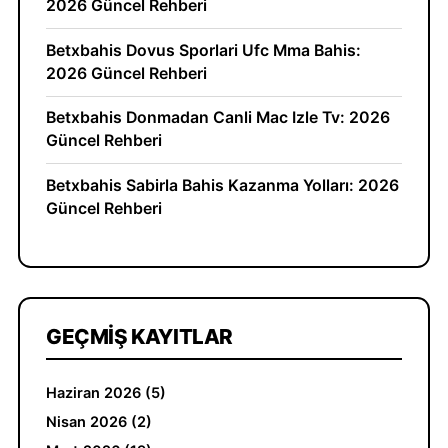
2026 Güncel Rehberi
Betxbahis Dovus Sporlari Ufc Mma Bahis:
2026 Güncel Rehberi
Betxbahis Donmadan Canli Mac Izle Tv: 2026
Güncel Rehberi
Betxbahis Sabirla Bahis Kazanma Yolları: 2026
Güncel Rehberi
GEÇMIŞ KAYITLAR
Haziran 2026 (5)
Nisan 2026 (2)