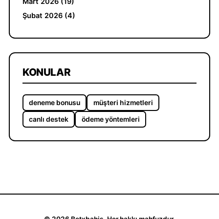
Mart 2026 (19)
Şubat 2026 (4)
KONULAR
deneme bonusu
müşteri hizmetleri
canlı destek
ödeme yöntemleri