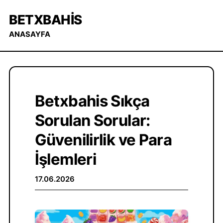
BETXBAHIS
ANASAYFA
Betxbahis Sıkça
Sorulan Sorular:
Güvenilirlik ve Para
İşlemleri
17.06.2026